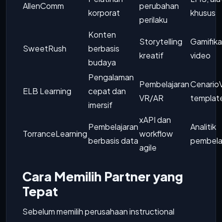
AllenComm
perubahan
korporat
khusus
perilaku
Konten
Storytelling
Gamifika
SweetRush
berbasis
kreatif
video
budaya
Pengalaman
Pembelajaran
Cenario
ELB Learning
cepat dan
VR/AR
templat
imersif
xAPI dan
Pembelajaran
Analitik
TorranceLearning
workflow
berbasis data
pembela
agile
Cara Memilih Partner yang
Tepat
Sebelum memilih perusahaan instructional