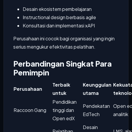
Desain ekosistem pembelajaran
Instructional design berbasis agile
Konsultasi dan implementasi xAPI
Perusahaan ini cocok bagi organisasi yang ingin
serius mengukur efektivitas pelatihan.
Perbandingan Singkat Para
Pemimpin
Terbaik
Keunggulan
Kekuat
Perusahaan
untuk
utama
teknolo
Pendidikan
Pendekatan
Open ed
Raccoon Gang
tinggi dan
EdTech
analitik
Open edX
Desain
Pelatihan
LMS, ala