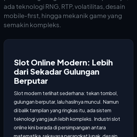
ada teknologi RNG, RTP, volatilitas, desain
mobile-first, hingga mekanik game yang
semakin kompleks.
Slot Online Modern: Lebih
dari Sekadar Gulungan
Berputar
Slot modern terlihat sederhana: tekan tombol,
gulungan berputar, lalu hasilnya muncul. Namun
di balik tampilan yang ringkas itu, ada sistem
teknologi yang jauh lebih kompleks. Industri slot
online kini berada di persimpangan antara
matematika, rekayasa perangkat lunak, desain