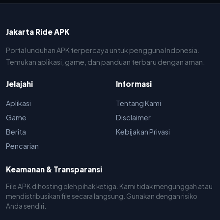
Jakarta Ride APK
Portal unduhan APK terpercaya untuk pengguna Indonesia.
Temukan aplikasi, game, dan panduan terbaru dengan aman.
Jelajahi
Informasi
Aplikasi
Tentang Kami
Game
Disclaimer
Berita
Kebijakan Privasi
Pencarian
Keamanan & Transparansi
File APK dihosting oleh pihak ketiga. Kami tidak mengunggah atau
mendistribusikan file secara langsung. Gunakan dengan risiko
Anda sendiri.