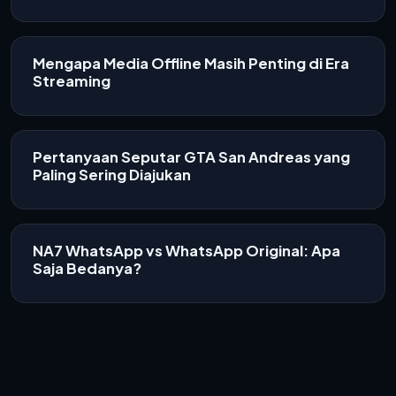
Mengapa Media Offline Masih Penting di Era
Streaming
Pertanyaan Seputar GTA San Andreas yang
Paling Sering Diajukan
NA7 WhatsApp vs WhatsApp Original: Apa
Saja Bedanya?