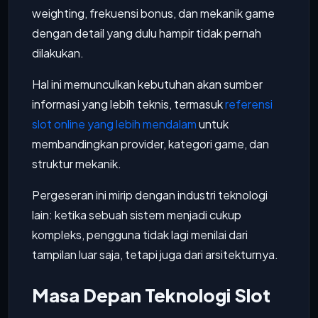
weighting, frekuensi bonus, dan mekanik game
dengan detail yang dulu hampir tidak pernah
dilakukan.
Hal ini memunculkan kebutuhan akan sumber
informasi yang lebih teknis, termasuk
referensi
slot online yang lebih mendalam
untuk
membandingkan provider, kategori game, dan
struktur mekanik.
Pergeseran ini mirip dengan industri teknologi
lain: ketika sebuah sistem menjadi cukup
kompleks, pengguna tidak lagi menilai dari
tampilan luar saja, tetapi juga dari arsitekturnya.
Masa Depan Teknologi Slot