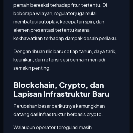
pemain bereaksi terhadap fitur tertentu. Di
beberapa wilayah, regulator juga mulai
membatasi autoplay, kecepatan spin, dan
elemen presentasi tertentu karena
kekhawatiran terhadap dampak desain perilaku.
Dengan ribuan rilis baru setiap tahun, daya tarik,
keunikan, dan retensi sesi bermain menjadi
semakin penting.
Blockchain, Crypto, dan
Lapisan Infrastruktur Baru
Perubahan besar berikutnya kemungkinan
datang dari infrastruktur berbasis crypto.
Walaupun operator teregulasi masih