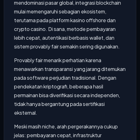
mendominasi pasar global, integrasi blockchain
mulai memengaruhi sebagian ekosistem,
terutama pada platform kasino offshore dan
crypto casino. Di sana, metode pembayaran
lebih cepat, autentikasi berbasis wallet, dan
sistem provably fair semakin sering digunakan.
Provably fair menarik perhatian karena
menawarkan transparansi yang jarang ditemukan
pada software perjudian tradisional. Dengan
pendekatan kriptografi, beberapa hasil
permainan bisa diverifikasi secara independen,
tidak hanya bergantung pada sertifikasi
eksternal.
Meski masih niche, arah pergerakannya cukup
jelas: pembayaran cepat, infrastruktur