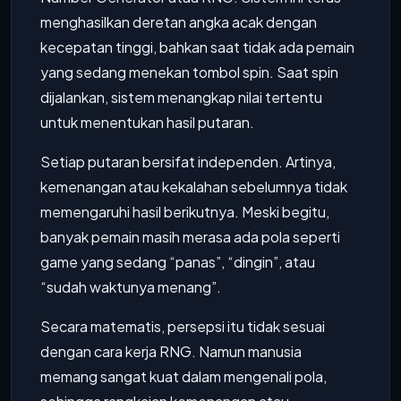
menghasilkan deretan angka acak dengan
kecepatan tinggi, bahkan saat tidak ada pemain
yang sedang menekan tombol spin. Saat spin
dijalankan, sistem menangkap nilai tertentu
untuk menentukan hasil putaran.
Setiap putaran bersifat independen. Artinya,
kemenangan atau kekalahan sebelumnya tidak
memengaruhi hasil berikutnya. Meski begitu,
banyak pemain masih merasa ada pola seperti
game yang sedang “panas”, “dingin”, atau
“sudah waktunya menang”.
Secara matematis, persepsi itu tidak sesuai
dengan cara kerja RNG. Namun manusia
memang sangat kuat dalam mengenali pola,