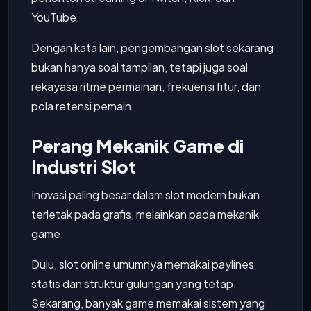
YouTube.
Dengan kata lain, pengembangan slot sekarang
bukan hanya soal tampilan, tetapi juga soal
rekayasa ritme permainan, frekuensi fitur, dan
pola retensi pemain.
Perang Mekanik Game di
Industri Slot
Inovasi paling besar dalam slot modern bukan
terletak pada grafis, melainkan pada mekanik
game.
Dulu, slot online umumnya memakai paylines
statis dan struktur gulungan yang tetap.
Sekarang, banyak game memakai sistem yang