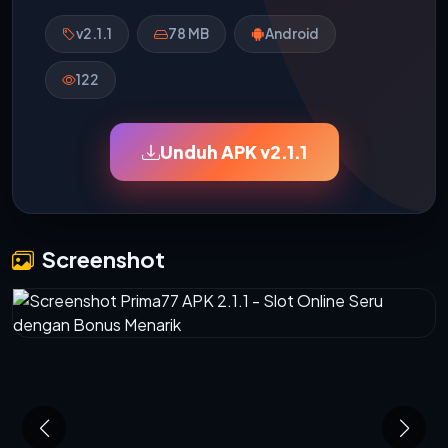
v2.1.1
78 MB
Android
122
Unduh APK v2.1.1
Screenshot