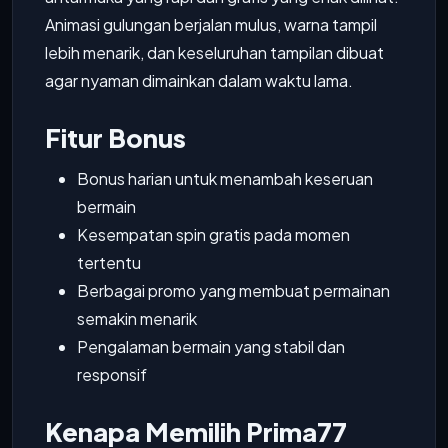
Animasi gulungan berjalan mulus, warna tampil
lebih menarik, dan keseluruhan tampilan dibuat
agar nyaman dimainkan dalam waktu lama.
Fitur Bonus
Bonus harian untuk menambah keseruan
bermain
Kesempatan spin gratis pada momen
tertentu
Berbagai promo yang membuat permainan
semakin menarik
Pengalaman bermain yang stabil dan
responsif
Kenapa Memilih Prima77