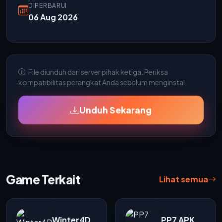
DIPERBARUI
06 Aug 2026
File diunduh dari server pihak ketiga. Periksa
kompatibilitas perangkat Anda sebelum menginstal.
Unduh Sekarang
Game Terkait
Lihat semua
Winter4D
PP7 APK