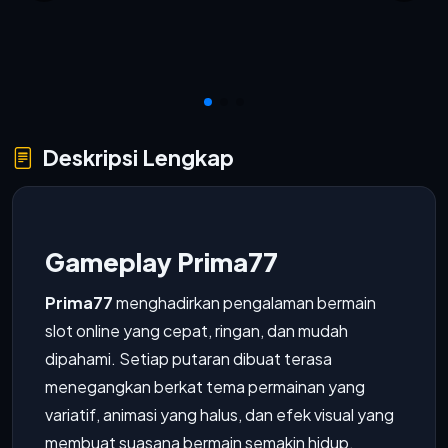
Deskripsi Lengkap
Gameplay Prima77
Prima77
menghadirkan pengalaman bermain
slot online yang cepat, ringan, dan mudah
dipahami. Setiap putaran dibuat terasa
menegangkan berkat tema permainan yang
variatif, animasi yang halus, dan efek visual yang
membuat suasana bermain semakin hidup.