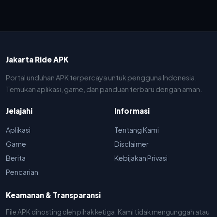
Jakarta Ride APK
Portal unduhan APK terpercaya untuk pengguna Indonesia.
Temukan aplikasi, game, dan panduan terbaru dengan aman.
Jelajahi
Informasi
Aplikasi
Tentang Kami
Game
Disclaimer
Berita
Kebijakan Privasi
Pencarian
Keamanan & Transparansi
File APK dihosting oleh pihak ketiga. Kami tidak mengunggah atau