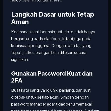
Langkah Dasar untuk Tetap
Aman
Keamanan saat bermain judi kripto tidak hanya
bergantung pada platform, tetapi juga pada
kebiasaan pengguna. Dengan rutinitas yang
tepat, risiko serangan bisa ditekan secara
signifikan.
Gunakan Password Kuat dan
2FA
Buat kata sandi yang unik, panjang, dan sulit
ditebak untuk setiap akun. Simpan dengan
password manager agar tidak perlu memakai
password yang sama di banyak tempat. Aktifkan