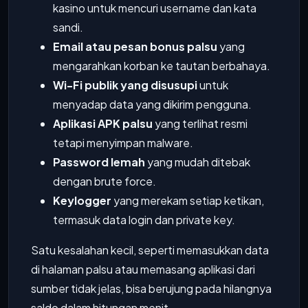
kasino untuk mencuri username dan kata
sandi.
Email atau pesan bonus palsu
yang
mengarahkan korban ke tautan berbahaya.
Wi-Fi publik yang disusupi
untuk
menyadap data yang dikirim pengguna.
Aplikasi APK palsu
yang terlihat resmi
tetapi menyimpan malware.
Password lemah
yang mudah ditebak
dengan brute force.
Keylogger
yang merekam setiap ketikan,
termasuk data login dan private key.
Satu kesalahan kecil, seperti memasukkan data
di halaman palsu atau memasang aplikasi dari
sumber tidak jelas, bisa berujung pada hilangnya
saldo dalam hitungan menit.