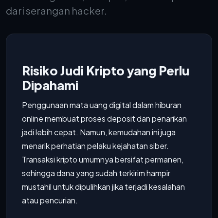
dari serangan hacker.
Risiko Judi Kripto yang Perlu
Dipahami
Penggunaan mata uang digital dalam hiburan
online membuat proses deposit dan penarikan
jadi lebih cepat. Namun, kemudahan ini juga
menarik perhatian pelaku kejahatan siber.
Transaksi kripto umumnya bersifat permanen,
sehingga dana yang sudah terkirim hampir
mustahil untuk dipulihkan jika terjadi kesalahan
atau pencurian.