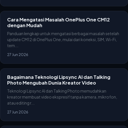
Cara Mengatasi Masalah OnePlus One CM12
dengan Mudah
Panduan lengkap untuk mengatasi berbagai masalah setelah
update CM12 di OnePlus One, mulai dari koneksi, SIM, Wi-Fi,
tem...
27 Jun 2026
Bagaimana Teknologi Lipsync AI dan Talking
Photo Mengubah Dunia Kreator Video
Teknologi Lipsync AI dan Talking Photo memudahkan
kreator membuat video ekspresif tanpa kamera, mikrofon,
atau editing r...
27 Jun 2026