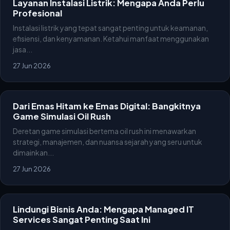
Layanan Instalasi Listrik: Mengapa Anda Perlu
Profesional
Instalasi listrik yang tepat sangat penting untuk keamanan,
efisiensi, dan kenyamanan. Ketahui manfaat menggunakan
jasa...
27 Jun 2026
Dari Emas Hitam ke Emas Digital: Bangkitnya
Game Simulasi Oil Rush
Deretan game simulasi bertema oil rush ini menawarkan
strategi, manajemen, dan nuansa sejarah yang seru untuk
dimainkan...
27 Jun 2026
Lindungi Bisnis Anda: Mengapa Managed IT
Services Sangat Penting Saat Ini