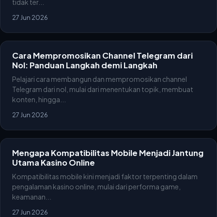
tidak ter...
27 Jun 2026
Cara Mempromosikan Channel Telegram dari
Nol: Panduan Langkah demi Langkah
Pelajari cara membangun dan mempromosikan channel
Telegram dari nol, mulai dari menentukan topik, membuat
konten, hingga...
27 Jun 2026
Mengapa Kompatibilitas Mobile Menjadi Jantung
Utama Kasino Online
Kompatibilitas mobile kini menjadi faktor terpenting dalam
pengalaman kasino online, mulai dari performa game,
keamanan...
27 Jun 2026