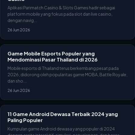
Aplikasi Parimatch Casino & Slots Games hadir sebagai
platform mobile yang fokus pada slot dan live casino,
dengan navig...
26 Jun 2026
Game Mobile Esports Populer yang
Mendominasi Pasar Thailand di 2026
Mobile esports di Thailand terus berkembang pesat pada
2026, didorong oleh popularitas game MOBA, Battle Royale,
dan sho...
26 Jun 2026
11 Game Android Dewasa Terbaik 2024 yang
Paling Populer
Kumpulan game Android dewasa yang populer di 2024