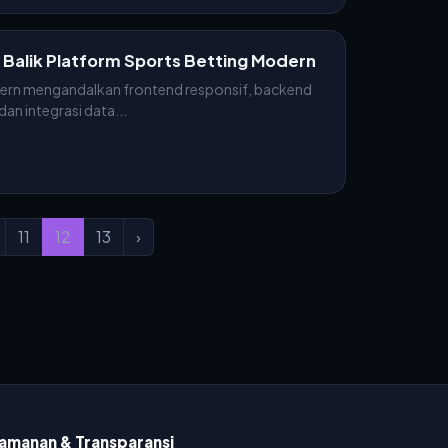
 Balik Platform Sports Betting Modern
dern mengandalkan frontend responsif, backend
an integrasi data...
11
12
13
›
amanan & Transparansi