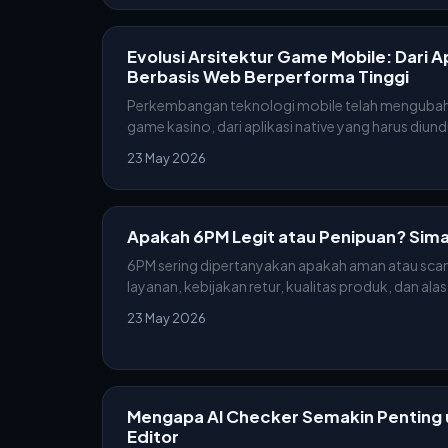
Evolusi Arsitektur Game Mobile: Dari Ap
Berbasis Web Berperforma Tinggi
Perkembangan teknologi mobile telah menguba
game kasino, dari aplikasi native yang harus diund
23 May 2026
Apakah 6PM Legit atau Penipuan? Sim
6PM sering dipertanyakan apakah aman atau scam
layanan, kebijakan retur, kualitas produk, dan alas.
23 May 2026
Mengapa AI Checker Semakin Penting u
Editor