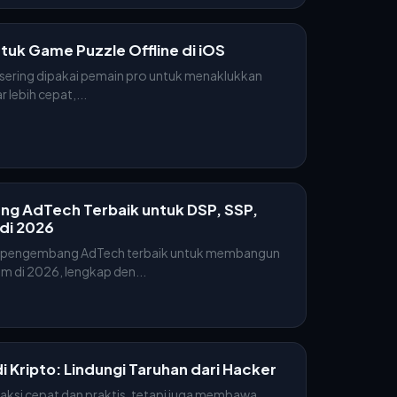
ntuk Game Puzzle Offline di iOS
g sering dipakai pemain pro untuk menaklukkan
 lebih cepat,...
g AdTech Terbaik untuk DSP, SSP,
di 2026
n pengembang AdTech terbaik untuk membangun
om di 2026, lengkap den...
 Kripto: Lindungi Taruhan dari Hacker
aksi cepat dan praktis, tetapi juga membawa